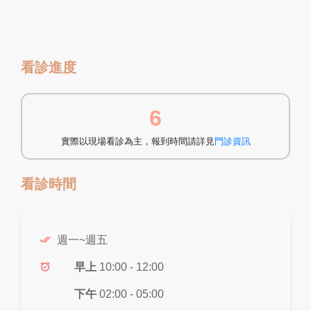
看診進度
6
實際以現場看診為主，報到時間請詳見
門診資訊
看診時間
done_all
週一~週五
alarm_on
早上
10:00 - 12:00
下午
02:00 - 05:00