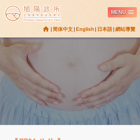
MENU
home
|
简体中文
|
English
|
日本語
|
網站導覽