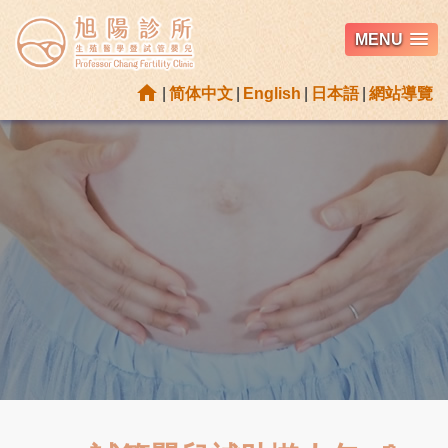
MENU
home
|
简体中文
|
English
|
日本語
|
網站導覽