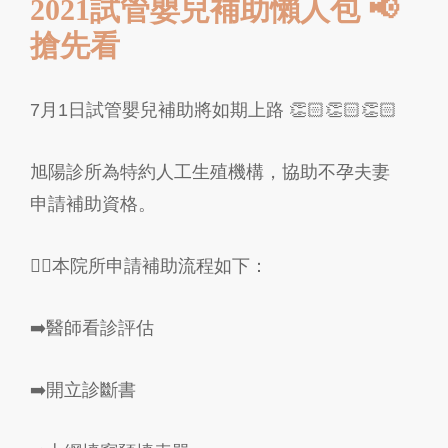
2021試管嬰兒補助懶人包 📢
搶先看
7月1日試管嬰兒補助將如期上路 👏🏻👏🏻👏🏻
旭陽診所為
特約人工生殖機構，協助不孕夫妻
申請補助資格。
👇🏻本院所申請補助流程如下：
➡️
醫師看診評估
➡️開立診斷書