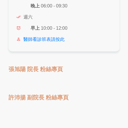
晚上
06:00 - 09:30
done_all
週六
alarm_on
早上
10:00 - 12:00
person_outline
醫師看診班表請按此
張旭陽 院長 粉絲專頁
許沛揚 副院長 粉絲專頁