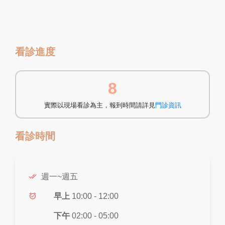
看診進度
8
實際以現場看診為主，報到時間請詳見
門診資訊
看診時間
done_all
週一~週五
alarm_on
早上
10:00 - 12:00
下午
02:00 - 05:00