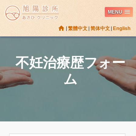
MENU
home
|
繁體中文
|
简体中文
|
English
不妊治療歴フォー
ム