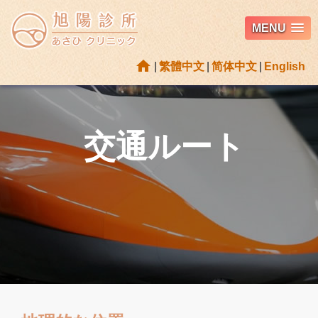
MENU
home
|
繁體中文
|
简体中文
|
English
交通ルート