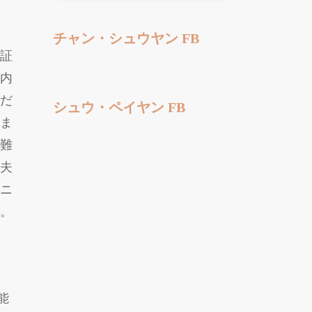
チャン・シュウヤン FB
の証
等内
くだ
シュウ・ペイヤン FB
。ま
困難
、夫
リニ
す。
能