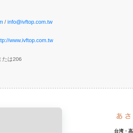
om
/
info@ivftop.com.tw
ttp://www.ivftop.com.tw
6または206
台湾・高