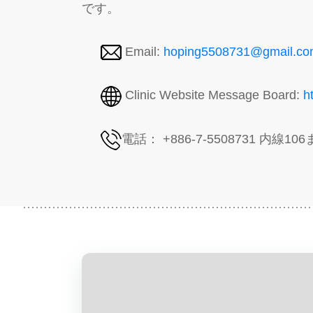
です。
Email:
hoping5508731@gmail.c
Clinic Website Message Board:
h
電話： +886-7-5508731 内線10