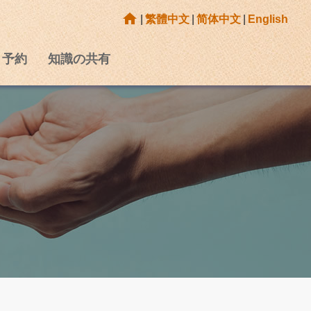
home
|
繁體中文
|
简体中文
|
English
予約
知識の共有