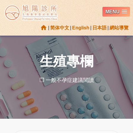
MENU
home
|
简体中文
|
English
|
日本語
|
網站導覽
生殖專欄
❐ 一般不孕症建議閱讀