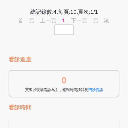
總記錄數:4,每頁:10,頁次:1/1
首 頁
上一頁
1
下一頁
頁 尾
看診進度
0
實際以現場看診為主，報到時間請詳見
門診資訊
看診時間