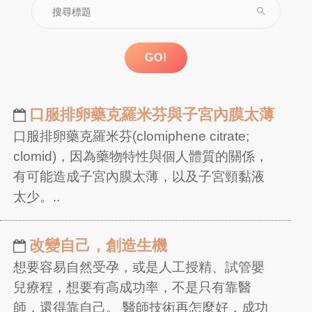
search
GO!
口服排卵藥克羅米芬與子宮內膜太薄
口服排卵藥克羅米芬(clomiphene citrate;
clomid)，因為藥物特性與個人體質的關係，
有可能造成子宮內膜太薄，以及子宮頸黏液
太少。..
改變自己，創造生機
想要容易自然受孕，或是人工授精、試管嬰
兒療程，想要有高成功率，不是只有靠醫
師，還得靠自己。 醫師技術再怎麼好，成功