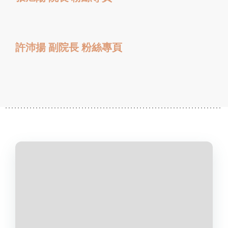
許沛揚 副院長 粉絲專頁