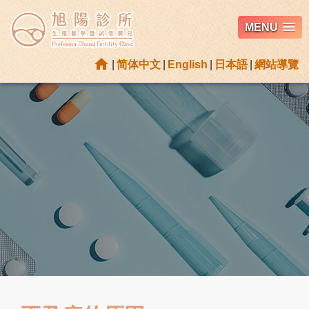
MENU
home
|
简体中文
|
English
|
日本語
|
網站導覽