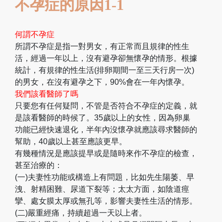
不孕症的原因1-1
何謂不孕症
所謂不孕症是指一對男女，有正常而且規律的性生
活，經過一年以上，沒有避孕卻無懷孕的情形。根據
統計，有規律的性生活(排卵期間一至三天行房一次)
的男女，在沒有避孕之下，90%會在一年內懷孕。
我們該看醫師了嗎
只要您有任何疑問，不管是否符合不孕症的定義，就
是該看醫師的時候了。35歲以上的女性
，因為卵巢
功能已經快速退化，半年內沒懷孕就應該尋求醫師的
幫助，
40歲以上甚至應該更早。
有幾種情況是應該提早或是隨時來作不孕症的檢查，
甚至治療的：
(一)夫妻性功能或構造上有問題，比如先生陽萎、早
洩、射精困難、尿道下裂等；太太方面，如陰道痙
攣、處女膜太厚或無孔等，影響夫妻性生活的情形。
(二)嚴重經痛，持續超過一天以上者。