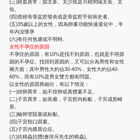
(三)經血異常；如太多、太少或是月經間隔太長、太
短。
(四)曾經有骨盆腔發炎或是骨盆腔手術病史者。
(五)35歲以上的女性，因為卵巢功能快速退化中，半
年內沒懷孕
(六)有任何焦慮或不明時。
女性不孕症的原因
不孕症的原因，有10%是找不到原因，也就是不明原
因的不孕症。找得到原因的，又可以分為男性和女性
兩方面；其中男性大約佔30-40%，女性大約佔40-
60%，而有10%是男女雙方都有問題。
以女性的原因再細分，有以下情況：
(一)排卵異常，如不排卵或黃體素不足。
(二)子宮異常，如長瘤，子宮腔內粘黏，子宮成形畸
形。
(三)輸卵管阻塞或粘黏。
(四)子宮頸口因素。
(五)子宮內膜異位症。
(六)抗精蟲抗體(會排斥先生的精蟲)。