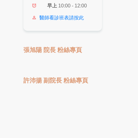
alarm_on
早上
10:00 - 12:00
person_outline
醫師看診班表請按此
張旭陽 院長 粉絲專頁
許沛揚 副院長 粉絲專頁