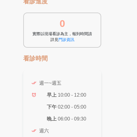
看診進度
0
實際以現場看診為主，報到時間請
詳見
門診資訊
看診時間
done_all
週一~週五
alarm_on
早上
10:00 - 12:00
下午
02:00 - 05:00
晚上
06:00 - 09:30
done_all
週六