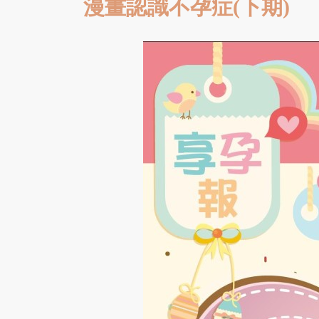
漫畫認識不孕症(下期)