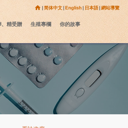
home
|
简体中文
|
English
|
日本語
|
網站導覽
卵、精受贈
生殖專欄
你的故事