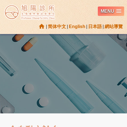
MENU
home
|
简体中文
|
English
|
日本語
|
網站導覽