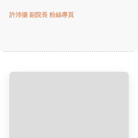
許沛揚 副院長 粉絲專頁