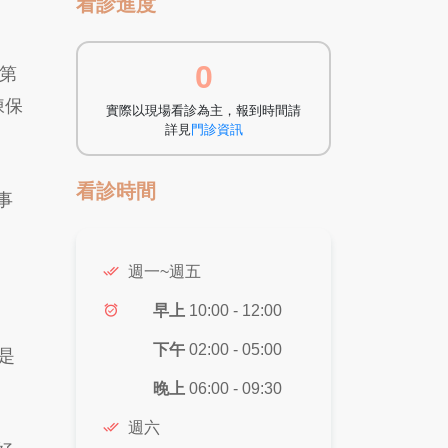
看診進度
0
第
凍保
實際以現場看診為主，報到時間請
詳見
門診資訊
看診時間
事
done_all
週一~週五
alarm_on
早上
10:00 - 12:00
下午
02:00 - 05:00
是
晚上
06:00 - 09:30
done_all
週六