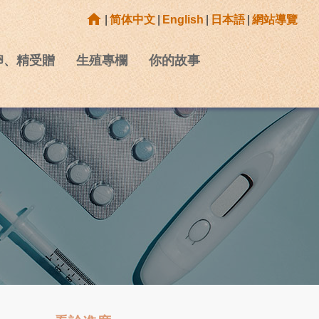
home
|
简体中文
|
English
|
日本語
|
網站導覽
卵、精受贈
生殖專欄
你的故事