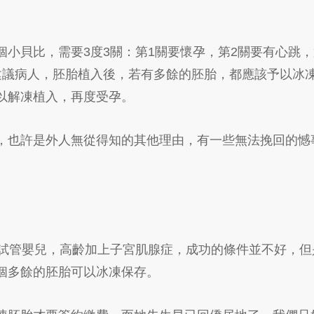
小貝比，需要3度3關：第1關要懷孕，第2關要有心跳，
建議病人，胚胎植入後，若有多餘的胚胎，都應該予以冰
以解凍植入，再度受孕。
，也許是外人無從得知的其他理由，有一些無法挽回的憾
做試管嬰兒，高齡加上子宮肌腺症，成功的條件並不好，但
個多餘的胚胎可以冰凍保存。