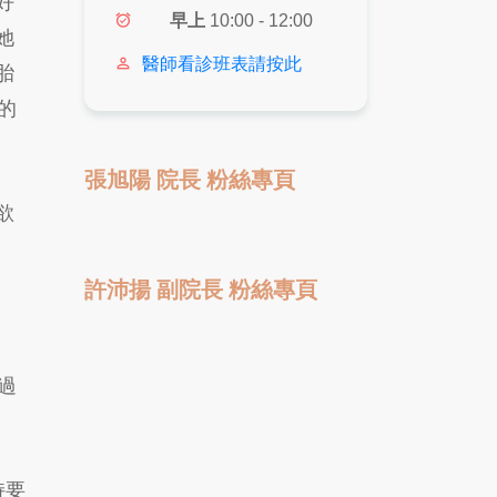
好
alarm_on
早上
10:00 - 12:00
她
person_outline
醫師看診班表請按此
胎
的
張旭陽 院長 粉絲專頁
欲
許沛揚 副院長 粉絲專頁
過
持要