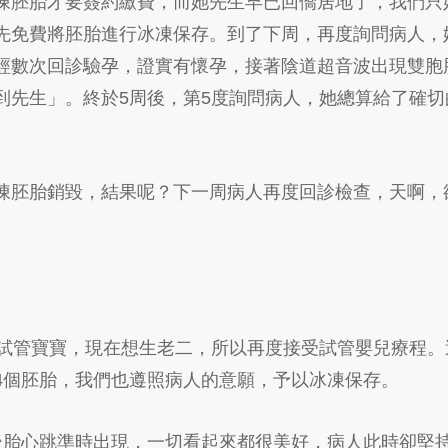
凍胚胎才要簽約繳費，而她先生早已回僑居地了，我們只
先免費將胚胎進行冰凍保存。到了下周，再度詢問病人，
經數次回診驗孕，證實有懷孕，接著陰道超音波出現雙胞
到先生」。終於5周後，第5度詢問病人，她總算給了確切
凍胚胎銷毀，結果呢？下一周病人再度回診檢查，天啊，
的試管寶寶，現在想生老二，所以再度接受試管嬰兒療程。
4個胚胎，我們也遵照病人的意願，予以冰凍保存。
後胎心跳準時出現，一切看起來都很美好，病人此時卻堅