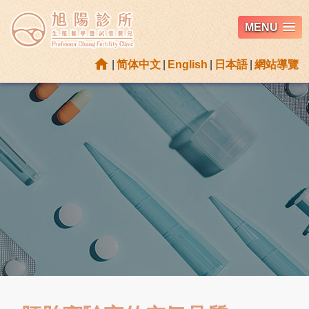
MENU
home
|
简体中文
|
English
|
日本語
|
網站導覽