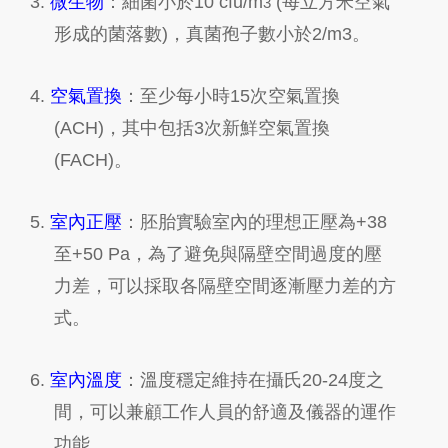
3.
微生物
：細菌小於
10 cfu/m
(
每立方米空氣
3
形成的菌落數
)
，真菌孢子數小於
2/m3
。
4.
空氣置換
：至少每小時
15
次空氣置換
(ACH)
，其中包括
3
次新鮮空氣置換
(FACH)
。
5.
室內正壓
：胚胎實驗室內的理想正壓為
+38
至
+50 Pa
，為了避免與隔壁空間過度的壓
力差，可以採取各隔壁空間逐漸壓力差的方
式。
6.
室內溫度
：溫度穩定維持在攝氏
20-24
度之
間，可以兼顧工作人員的舒適及儀器的運作
功能。