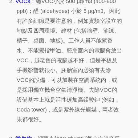
2.
VOCs
：總
VOC
小於
500
µg/m3 (400-800
ppb)
；醛
(aldehydes)
小於
5
µg/m3
。因此
有許多細節是要注意的，例如實驗室設立的
地點及四周環境、建材
(
包括牆壁、油漆、
櫃子、桌面、地板
)
。工作人員不能擦香
水、不能擦指甲油。胚胎室內的電腦會放出
VOC
，越老舊的電腦越不好，但是平板及
手機影響就很小。胚胎室內必須有去除
VOC
的設備，可以加裝在空調系統內，或
是採用獨立機台
空氣清淨機
。去除
VOC
的
設備基本上就是活性碳加高錳酸鉀
(
例如
：
Coda tower)
，或是紫外線光觸媒，兩者效
果都很好。