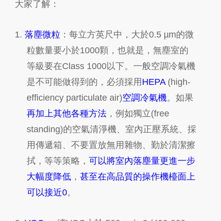
大家了解
：
1.
落塵微粒
：每立方英尺中，大於
0.5 µm
的微
粒數量要小於
1000
顆
，
也就是
，
無塵室的
等級要在
Class 1000
以下
。一般空調冷氣機
是不可能做得到的，必須採用
HEPA
(high-
efficiency particulate air)
空調冷氣機
。
如果
再加上其他各種方法
，
例如獨立
(free
standing)
的空氣清淨機
、
室內正壓系統
、採
用傳遞箱、不要置放無用雜物、勤於清潔擦
拭，等等策略，
可以將室內落塵量更進一步
大幅度降低
，
甚至在高品質的操作機檯面上
可以接近
0
。