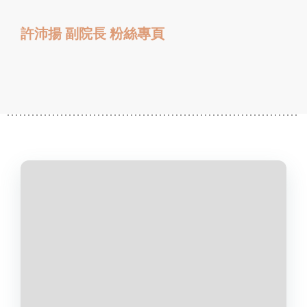
許沛揚 副院長 粉絲專頁