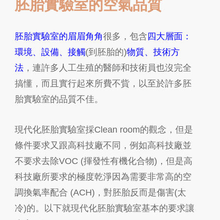
胚胎實驗室的空氣品質
胚胎實驗室的眉眉角角
很多
，包含
四大層面：
環境、設備、接觸
(
到胚胎的
)
物質、技術方
法
，
連許多人工生殖的醫師和技術員也沒完全
搞懂
，而且實行起來所費不貲，以至於許多胚
胎實驗室的品質不佳。
現代化胚胎實驗室採
Clean room
的觀念，但是
條件要求又跟高科技廠不同，例如高科技廠並
不要求去除
VOC (
揮發性有機化合物
)
，但是高
科技廠所要求的極度乾淨因為需要非常高的空
調換氣率配合
(ACH)
，對胚胎反而是傷害
(
太
冷
)
的。以下就現代化胚胎實驗室
基本的要求讓