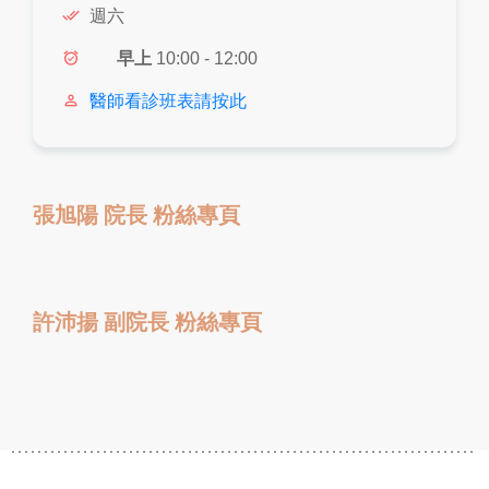
done_all
週六
alarm_on
早上
10:00 - 12:00
person_outline
醫師看診班表請按此
張旭陽 院長 粉絲專頁
許沛揚 副院長 粉絲專頁