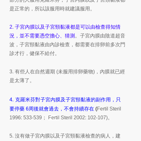
是正常的，所以該服用時就建議服用。
2.
子宮內膜以及子宮頸黏液都是可以由檢查得知情
況，並不需要憑空擔心、猜測
。子宮內膜由陰道超音
波，子宮頸黏液由內診檢查，都需要在排卵前多次門
診才行，健保不給付。
3.
有些人在自然週期
(
未服用排卵藥物
)
，內膜就已經
是太薄了。
4.
克羅米芬對子宮內膜及子宮頸黏液的副作用，只
要停藥 6周後就會過去，不會持續存在
(
Fertil Steril
1996: 533-539
；
Fertil
Steril 2002: 102-107)
。
5.
沒有做子宮內膜以及子宮頸黏液檢查的病人，建