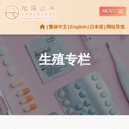
MENU
home
|
繁体中文
|
English
|
日本语
|
网站导览
生殖专栏