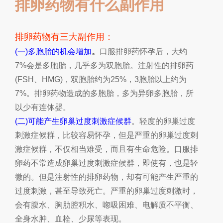
排卵药物有什么副作用
排卵药物有三大副作用
：
(
一
)
多胞胎的机会增加
。
口服排卵药怀孕后，大约
7%
会是多胞胎，几乎多为双胞胎。注射性的排卵药
(FSH
、
HMG)
，双胞胎约为
25%
，
3
胞胎以上约为
7%
。排卵药物造成的多胞胎，多为异卵多胞胎，所
以少有连体婴。
(
二
)
可能产生卵巢过度刺激症候群
。
轻度的卵巢过度
刺激症候群，比较容易怀孕，但是严重的卵巢过度刺
激症候群，不仅相当难受，而且有生命危险。口服排
卵药不常造成卵巢过度刺激症候群，即使有，也是轻
微的。但是注射性的排卵药物，却有可能产生严重的
过度刺激，甚至导致死亡
。
严重的卵巢过度刺激时，
会有腹水、胸肋腔积水、唿吸困难、电解质不平衡、
全身水肿、血栓、少尿等表现
。