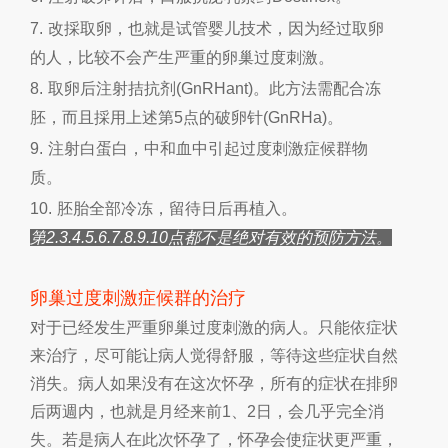
7.
改採取卵，也就是试管婴儿技术，因为经过取卵
的人，比较不会产生严重的卵巢过度刺激。
8.
取卵后注射拮抗剂
(GnRHant)
。此方法需配合冻
胚，而且採用上述第
5
点的破卵针
(GnRHa)
。
9.
注射白蛋白，中和血中引起过度刺激症候群物
质。
10.
胚胎全部冷冻，留待日后再植入。
第
2.3.4
.5.6.7.8.9.10
点都不是绝对有效的预防方法。
卵巢过度刺激症候群的治疗
对于已经发生严重卵巢过度刺激的病人。只能依症状
来治疗，尽可能让病人觉得舒服，等待这些症状自然
消失。病人如果没有在这次怀孕，所有的症状在排卵
后两週内，也就是月经来前
1
、
2
日，会几乎完全消
失。若是病人在此次怀孕了，怀孕会使症状更严重，