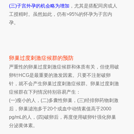
(
三
)
子宫外孕的机会略为增加
，尤其是搭配同房或人
工授精时。虽然如此，仍有
>95%
的怀孕为子宫内
孕。
卵巢过度刺激症候群的预防
严重性的卵巢过度刺激症候群和体质有关，但使用破
卵针
HCG
是最重要的激发因素。只要不注射破卵
针，就不会产生卵巢过度刺激症候群。卵巢过度刺激
症候群在下列情况特别容易产生：
(
一
)
瘦小的人，
(
二
)
多囊性卵巢，
(
三
)
经排卵药物刺激
后，卵巢滤泡多于
20
个或血中动情素值高于
2000
pg/mL
的人，
(
四
)
破卵后，再度使用破卵针强化卵巢
分泌黄体素。