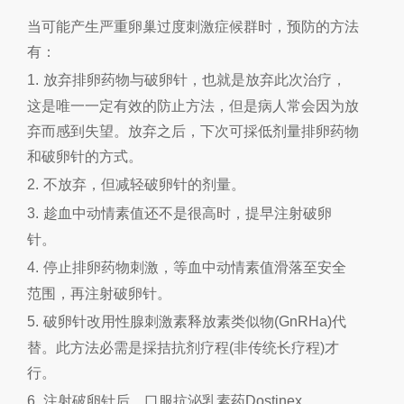
当可能产生严重卵巢过度刺激症候群时，预防的方法
有：
1.
放弃排卵药物与破卵针，也就是放弃此次治疗，
这是唯一一定有效的防止方法，但是病人常会因为放
弃而感到失望。放弃之后，下次可採低剂量排卵药物
和破卵针的方式。
2.
不放弃，但减轻破卵针的剂量。
3.
趁血中动情素值还不是很高时，提早注射破卵
针。
4.
停止排卵药物刺激，等血中动情素值滑落至安全
范围，再注射破卵针。
5.
破卵针改用性腺刺激素释放素类似物
(GnRHa)
代
替。此方法必需是採拮抗剂疗程
(
非传统长疗程
)
才
行。
6.
注射破卵针后，口服抗泌乳素药
Dostinex
。