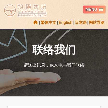
MENU
home
|
繁体中文
|
English
|
日本语
|
网站导览
联络我们
请送出讯息，或来电与我们联络