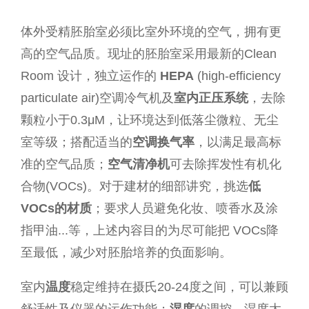
体外受精胚胎室必须比室外环境的空气，拥有更
高的空气品质。现址的胚胎室采用最新的Clean
Room 设计，独立运作的
HEPA
(high-efficiency
particulate air)空调冷气机及
室内正压系统
，去除
颗粒小于0.3μM，让环境达到低落尘微粒、无尘
室等级；搭配适当的
空调换气率
，以满足最高标
准的空气品质；
空气清净机
可去除挥发性有机化
合物(VOCs)。对于建材的细部讲究，挑选
低
VOCs的材质
；要求人员避免化妆、喷香水及涂
指甲油...等，上述内容目的为尽可能把 VOCs降
至最低，减少对胚胎培养的负面影响。
室内
温度
稳定维持在摄氏20-24度之间，可以兼顾