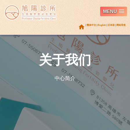
MENU
home
|
繁体中文
|
English
|
日本语
|
网站导览
关于我们
中心简介