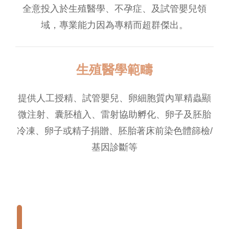
全意投入於生殖醫學、不孕症、及試管嬰兒領
域，專業能力因為專精而超群傑出。
生殖醫學範疇
提供人工授精、試管嬰兒、卵細胞質內單精蟲顯
微注射、囊胚植入、雷射協助孵化、卵子及胚胎
冷凍、卵子或精子捐贈、胚胎著床前染色體篩檢/
基因診斷等